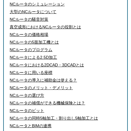
NCルータのシミュレーション
大型のNCルータについて
NCルータの騒音対策
真空成形におけるNCルータの役割とは
NCルータの価格相場
NCルータの5面加工機とは
NCルータのプログラム
NCルータによる2.5D加工
NCルータにおける2DCAD・3DCADとは
NCルータに用いる座標
NCルータの導入に
補助金は使える？
NCルータのメリット・デメリット
NCルータの選び方
NCルータの補償ができる
機械保険とは？
NCルータのビット
NCルータの同時5軸加工・割り出し5軸加工とは
NCルータとBIMの連携