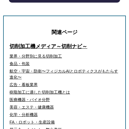
関連ページ
切削加工機メディア～切削ナビ～
業界・分野別に見る切削加工
食品・包装
航空・宇宙・防衛
〜フィジカルAIとロボティクスがもたらす
進化〜
広告・看板業界
樹脂加工に適した切削加工機とは
医療機器・バイオ分野
美容・エステ・健康機器
化学・分析機器
FA・ロボット・生産設備