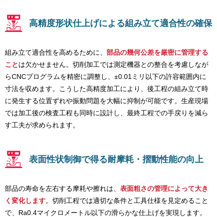
高精度形状仕上げによる組み立て適合性の確保
組み立て適合性を高めるために、
部品の幾何公差を厳密に管理する
こと
は欠かせません。切削加工では測定機器との整合を考慮しなが
らCNCプログラムを精密に調整し、±0.01ミリ以下の許容範囲内に
寸法を収めます。こうした高精度加工により、後工程の組み立て時
に発生する位置ずれや振動問題を大幅に抑制が可能です。生産現場
では加工後の検査工程も同時に設計し、最終工程での手戻りを減ら
す工夫が求められます。
表面性状制御で得る耐摩耗・摺動性能の向上
部品の寿命を左右する摩耗や擦れは、
表面粗さの管理によって大き
く変化します
。切削工程では適切な条件と工具仕様を見定めること
で、Ra0.4マイクロメートル以下の滑らかな仕上げを実現します。