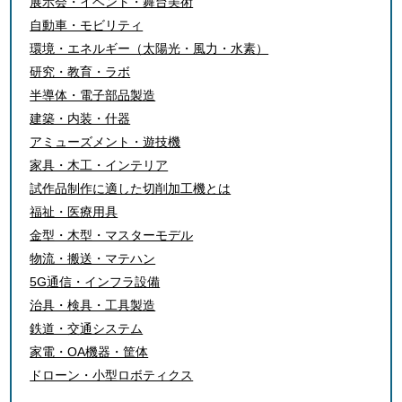
展示会・イベント・舞台美術
自動車・モビリティ
環境・エネルギー（太陽光・風力・水素）
研究・教育・ラボ
半導体・電子部品製造
建築・内装・什器
アミューズメント・遊技機
家具・木工・インテリア
試作品制作に適した切削加工機とは
福祉・医療用具
金型・木型・マスターモデル
物流・搬送・マテハン
5G通信・インフラ設備
治具・検具・工具製造
鉄道・交通システム
家電・OA機器・筐体
ドローン・小型ロボティクス