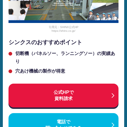
引用元：SHINX公式HP
https://shinx.co.jp/
シンクスのおすすめポイント
切断機（パネルソー、ランニングソー）の実績あ
り
穴あけ機械の製作が得意
公式HPで
資料請求
電話で