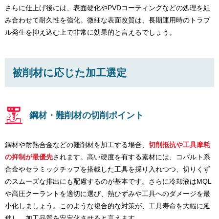
さらに仕上げ後には、表面硬化やPVDコーティングなどの処理を組
み合わせて耐久性を強化。微細な表面改質は、長期運用時のトラブ
ル発生を抑え込む上で非常に効果的と言えるでしょう。
被削材に応じた加工選定
鋼材・難削材の切削ポイント
鋼材や耐熱合金などの難削材を加工する場合、
切削抵抗や工具摩耗
の抑制が最優先
されます。高い硬度を有する素材には、コバルト系
合金やセラミックチップを搭載した工具を採り入れつつ、切りくず
のスムーズな排出にも配慮するのが基本です。さらに冷却液はMQL
や高圧クーラントを適切に選び、熱ひずみや工具へのダメージを最
小化しましょう。このような複合的な対策が、工具寿命を大幅に延
伸し、加工品質を安定化させると言えます。